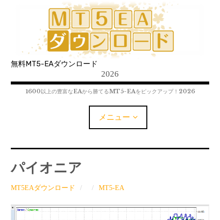
コ
ン
テ
ン
ツ
無料MT5-EAダウンロード
へ
2026
移
動
1600以上の豊富なEAから勝てるMT5-EAをピックアップ！2026
メニュー
MT5-EAﾀﾞｳﾝﾛｰﾄﾞ
パイオニア
MT5インジケーター(制限解除中)
MT5EAダウンロード
MT5-EA
MT4-EAﾀﾞｳﾝﾛｰﾄﾞ