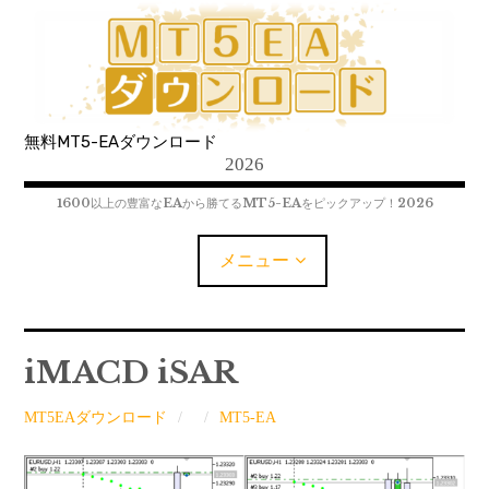
コ
ン
テ
ン
ツ
無料MT5-EAダウンロード
へ
2026
移
動
1600以上の豊富なEAから勝てるMT5-EAをピックアップ！2026
メニュー
MT5-EAﾀﾞｳﾝﾛｰﾄﾞ
iMACD iSAR
MT5インジケーター(制限解除中)
MT5EAダウンロード
MT5-EA
MT4-EAﾀﾞｳﾝﾛｰﾄﾞ