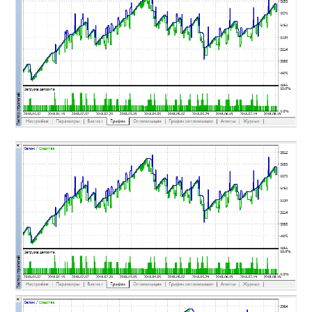
MT4インジケーター(制限解除中)