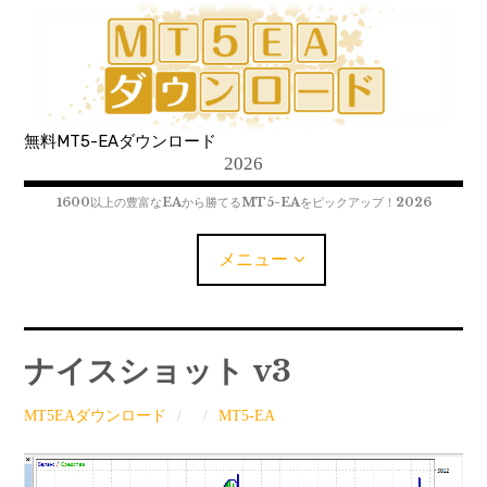
コ
ン
テ
ン
ツ
無料MT5-EAダウンロード
へ
2026
移
動
1600以上の豊富なEAから勝てるMT5-EAをピックアップ！2026
メニュー
MT5-EAﾀﾞｳﾝﾛｰﾄﾞ
ナイスショット v3
MT5インジケーター(制限解除中)
MT5EAダウンロード
MT5-EA
MT4-EAﾀﾞｳﾝﾛｰﾄﾞ