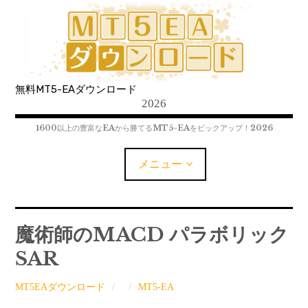
コ
ン
テ
ン
ツ
無料MT5-EAダウンロード
へ
2026
移
動
1600以上の豊富なEAから勝てるMT5-EAをピックアップ！2026
メニュー
MT5-EAﾀﾞｳﾝﾛｰﾄﾞ
魔術師のMACD パラボリック
SAR
MT5インジケーター(制限解除中)
MT5EAダウンロード
MT5-EA
MT4-EAﾀﾞｳﾝﾛｰﾄﾞ