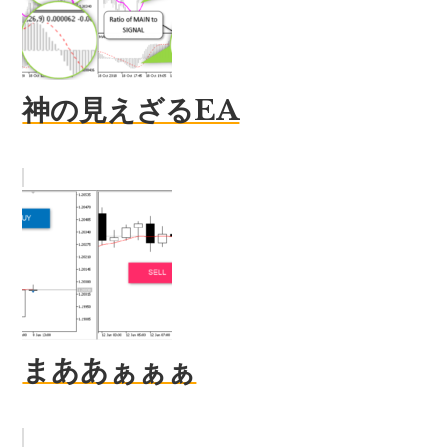
神の見えざるEA
まああぁぁぁ