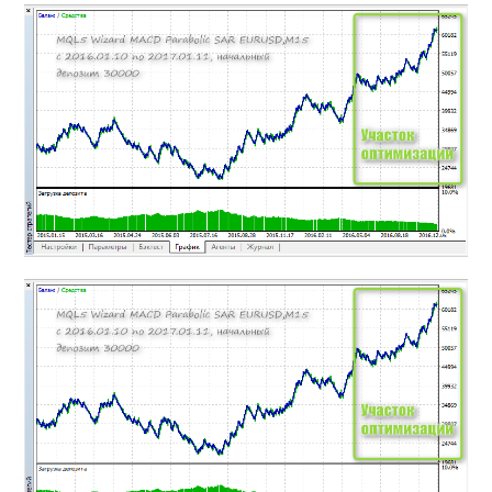
MT4インジケーター(制限解除中)