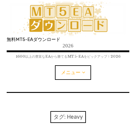
コ
ン
テ
ン
ツ
無料MT5-EAダウンロード
へ
2026
移
動
1600以上の豊富なEAから勝てるMT5-EAをピックアップ！2026
メニュー
MT5-EAﾀﾞｳﾝﾛｰﾄﾞ
MT5インジケーター(制限解除中)
タグ:
Heavy
MT4-EAﾀﾞｳﾝﾛｰﾄﾞ