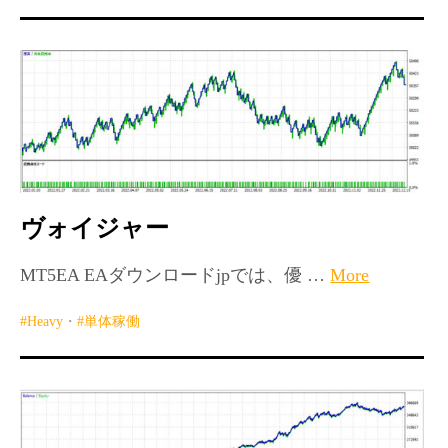
MT4インジケーター(制限解除中)
ヴォイジャー
MT5EA EAダウンロードjpでは、優 …
More
Heavy
・
単体稼働