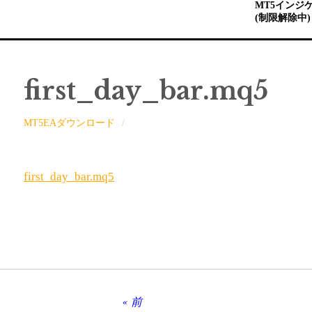
MT5インジ
(制限解除中)
first_day_bar.mq5
MT5EAダウンロード
first_day_bar.mq5
前