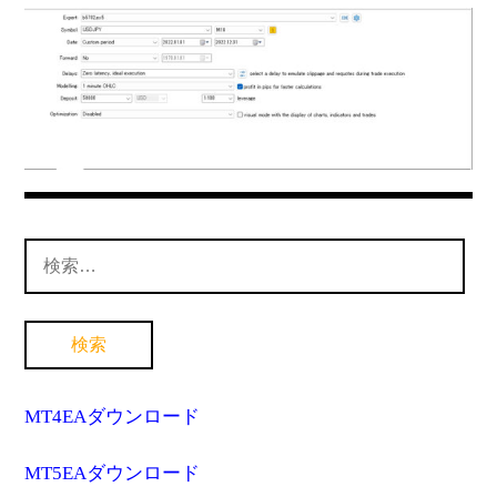
MT4インジケーター(制限解除中)
検
索:
MT4EAダウンロード
MT5EAダウンロード