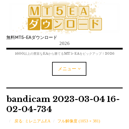
コ
ン
テ
ン
ツ
無料MT5-EAダウンロード
へ
2026
移
動
1600以上の豊富なEAから勝てるMT5-EAをピックアップ！2026
メニュー
MT5-EAﾀﾞｳﾝﾛｰﾄﾞ
bandicam 2023-03-04 16-
02-04-734
MT5インジケーター(制限解除中)
MT4-EAﾀﾞｳﾝﾛｰﾄﾞ
戻る: ミレニアムEA
フル解像度 (1053 × 381)