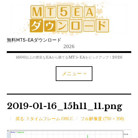
コ
ン
テ
ン
ツ
無料MT5-EAダウンロード
へ
2026
移
動
1600以上の豊富なEAから勝てるMT5-EAをピックアップ！2026
メニュー
MT5-EAﾀﾞｳﾝﾛｰﾄﾞ
2019-01-16_15h11_11.png
MT5インジケーター(制限解除中)
戻る: 3 タイムフレーム OHLC
フル解像度 (750 × 398)
MT4-EAﾀﾞｳﾝﾛｰﾄﾞ