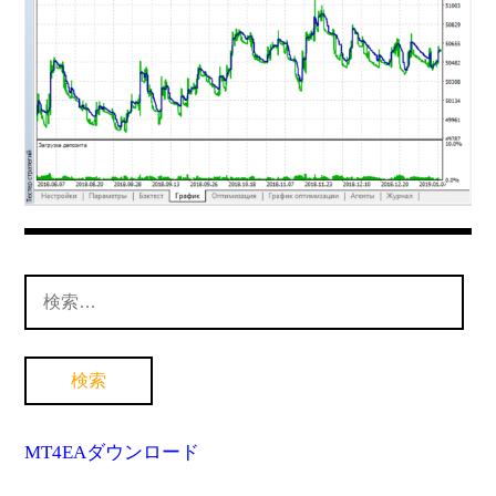
MT4インジケーター(制限解除中)
検
索:
MT4EAダウンロード