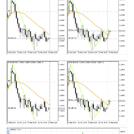
MT4インジケーター(制限解除中)