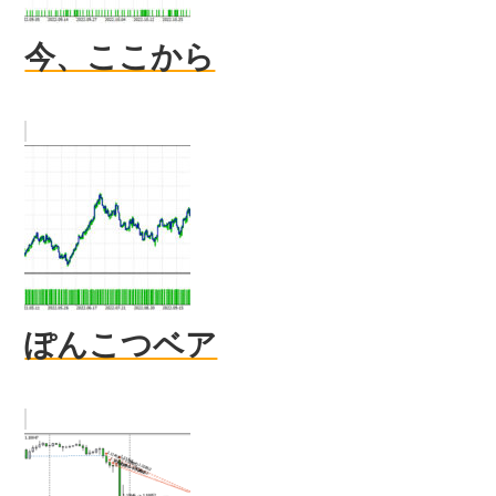
今、ここから
ぽんこつベア