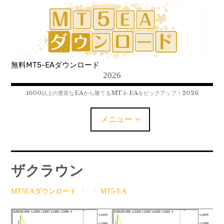
コ
ン
テ
ン
ツ
無料MT5-EAダウンロード
へ
2026
移
動
1600以上の豊富なEAから勝てるMT5-EAをピックアップ！2026
メニュー
MT5-EAﾀﾞｳﾝﾛｰﾄﾞ
ザクラウン
MT5インジケーター(制限解除中)
MT5EAダウンロード
MT5-EA
MT4-EAﾀﾞｳﾝﾛｰﾄﾞ