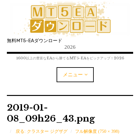
コ
ン
テ
ン
ツ
無料MT5-EAダウンロード
へ
2026
移
動
1600以上の豊富なEAから勝てるMT5-EAをピックアップ！2026
メニュー
MT5-EAﾀﾞｳﾝﾛｰﾄﾞ
2019-01-
08_09h26_43.png
MT5インジケーター(制限解除中)
MT4-EAﾀﾞｳﾝﾛｰﾄﾞ
戻る: クラスター ジグザグ
フル解像度 (750 × 398)