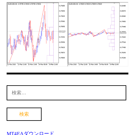
MT4インジケーター(制限解除中)
検
索:
MT4EAダウンロード