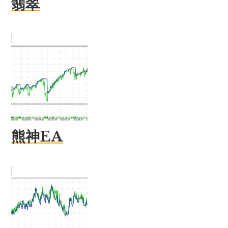
翡翠
熊神EA