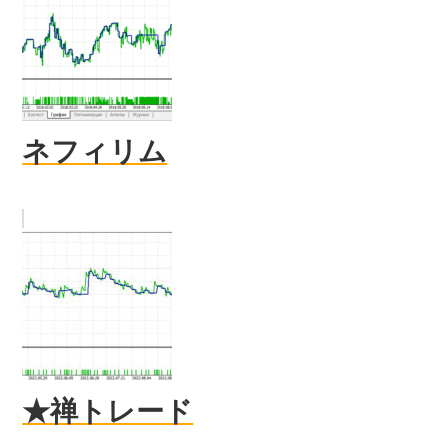
ネフィリム
★禅トレード