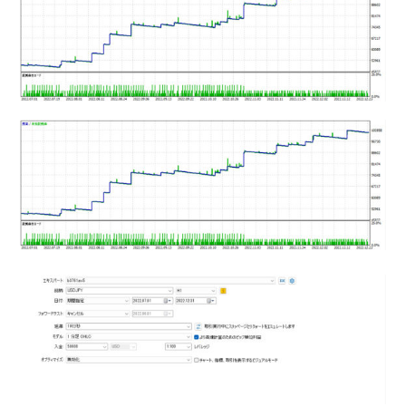
MT4インジケーター(制限解除中)