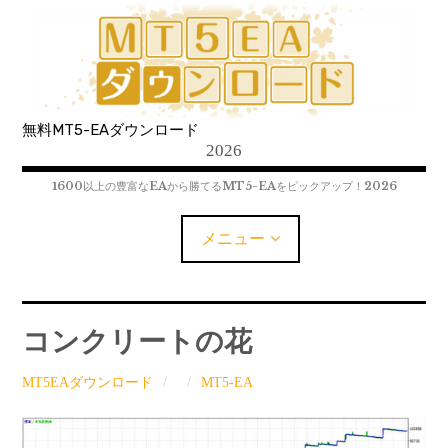
コ
ン
テ
ン
ツ
無料MT5-EAダウンロード
へ
2026
移
動
1600以上の豊富なEAから勝てるMT5-EAをピックアップ！2026
メニュー
MT5-EAﾀﾞｳﾝﾛｰﾄﾞ
コンクリートの花
MT5インジケーター(制限解除中)
MT5EAダウンロード
MT5-EA
MT4-EAﾀﾞｳﾝﾛｰﾄﾞ