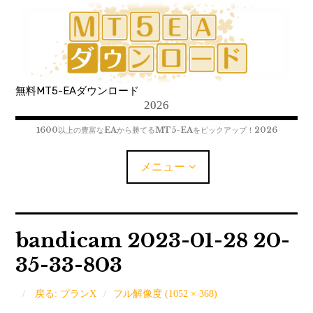
コ
ン
テ
ン
ツ
無料MT5-EAダウンロード
へ
2026
移
動
1600以上の豊富なEAから勝てるMT5-EAをピックアップ！2026
メニュー
MT5-EAﾀﾞｳﾝﾛｰﾄﾞ
bandicam 2023-01-28 20-
35-33-803
MT5インジケーター(制限解除中)
MT4-EAﾀﾞｳﾝﾛｰﾄﾞ
戻る: プランX
フル解像度 (1052 × 368)