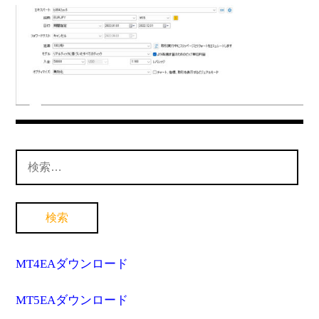
MT4インジケーター(制限解除中)
検
索:
MT4EAダウンロード
MT5EAダウンロード