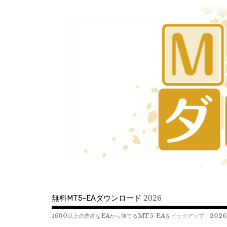
コ
ン
テ
ン
ツ
へ
移
動
2026
無料MT5-EAダウンロード
1600以上の豊富なEAから勝てるMT5-EAをピックアップ！2026