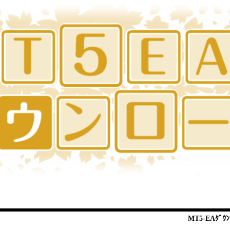
MT5-EAﾀﾞｳﾝ