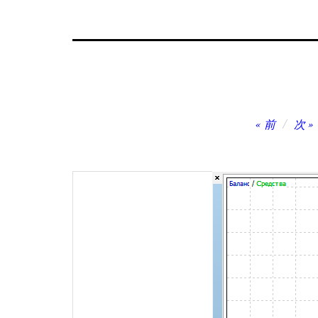
投
前
次
稿
ナ
ビ
ゲ
ー
シ
ョ
ン