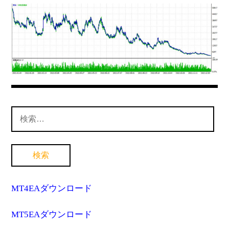
MT4インジケーター(制限解除中)
検
索:
MT4EAダウンロード
MT5EAダウンロード