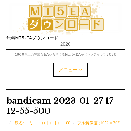
コ
ン
テ
ン
ツ
無料MT5-EAダウンロード
へ
2026
移
動
1600以上の豊富なEAから勝てるMT5-EAをピックアップ！2026
メニュー
MT5-EAﾀﾞｳﾝﾛｰﾄﾞ
bandicam 2023-01-27 17-
12-55-500
MT5インジケーター(制限解除中)
MT4-EAﾀﾞｳﾝﾛｰﾄﾞ
戻る: トリニトロトロトロ1100
フル解像度 (1052 × 362)