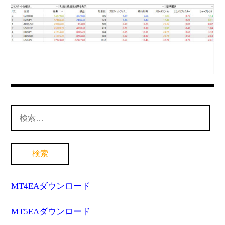
MT4インジケーター(制限解除中)
検
索:
MT4EAダウンロード
MT5EAダウンロード