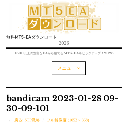
コ
ン
テ
ン
ツ
無料MT5-EAダウンロード
へ
2026
移
動
1600以上の豊富なEAから勝てるMT5-EAをピックアップ！2026
メニュー
MT5-EAﾀﾞｳﾝﾛｰﾄﾞ
bandicam 2023-01-28 09-
30-09-101
MT5インジケーター(制限解除中)
MT4-EAﾀﾞｳﾝﾛｰﾄﾞ
戻る: STP戦略
フル解像度 (1052 × 368)