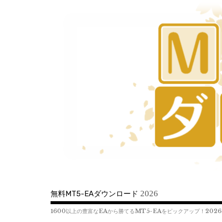
コ
ン
テ
ン
ツ
へ
移
動
2026
無料MT5-EAダウンロード
1600以上の豊富なEAから勝てるMT5-EAをピックアップ！2026