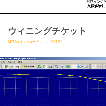
MT5インジ
(制限解除中)
ウィニングチケット
MT5EAダウンロード
MT5-EA