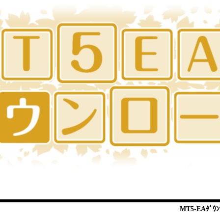
MT5-EAﾀﾞｳﾝ