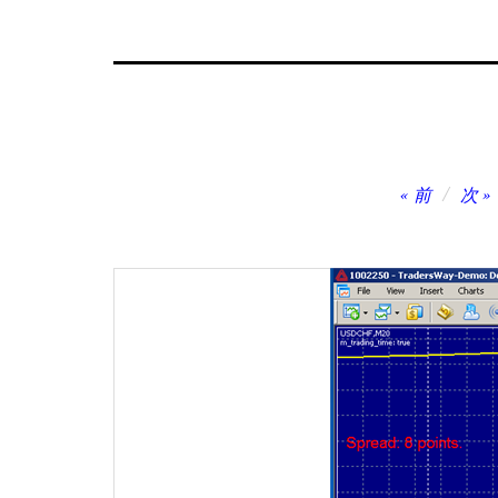
投
前
次
稿
ナ
ビ
ゲ
ー
シ
ョ
ン