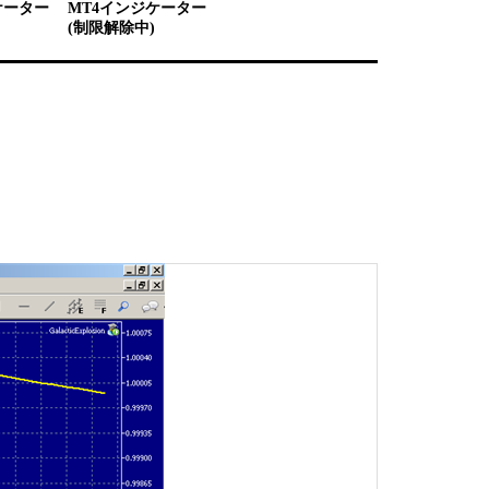
ケーター
MT4インジケーター
(制限解除中)