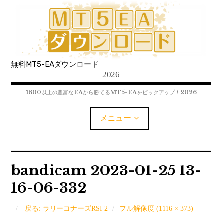
コ
ン
テ
ン
ツ
無料MT5-EAダウンロード
へ
2026
移
動
1600以上の豊富なEAから勝てるMT5-EAをピックアップ！2026
メニュー
MT5-EAﾀﾞｳﾝﾛｰﾄﾞ
bandicam 2023-01-25 13-
16-06-332
MT5インジケーター(制限解除中)
MT4-EAﾀﾞｳﾝﾛｰﾄﾞ
戻る: ラリーコナーズRSI 2
フル解像度 (1116 × 373)