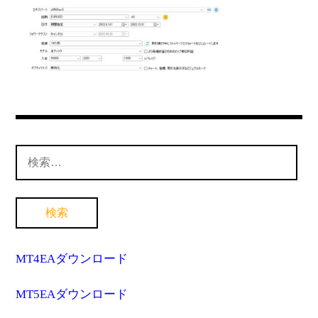
MT4インジケーター(制限解除中)
検
索:
MT4EAダウンロード
MT5EAダウンロード