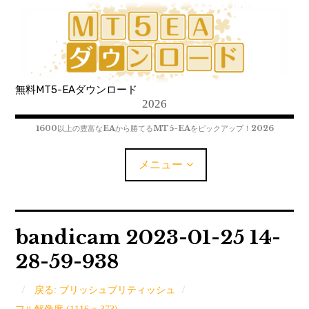
コ
ン
テ
ン
ツ
無料MT5-EAダウンロード
へ
2026
移
動
1600以上の豊富なEAから勝てるMT5-EAをピックアップ！2026
メニュー
MT5-EAﾀﾞｳﾝﾛｰﾄﾞ
bandicam 2023-01-25 14-
28-59-938
MT5インジケーター(制限解除中)
MT4-EAﾀﾞｳﾝﾛｰﾄﾞ
戻る: ブリッシュブリティッシュ