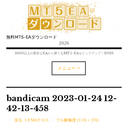
コ
ン
テ
ン
ツ
無料MT5-EAダウンロード
へ
2026
移
動
1600以上の豊富なEAから勝てるMT5-EAをピックアップ！2026
メニュー
MT5-EAﾀﾞｳﾝﾛｰﾄﾞ
bandicam 2023-01-24 12-
42-13-458
MT5インジケーター(制限解除中)
MT4-EAﾀﾞｳﾝﾛｰﾄﾞ
戻る: 5 8 MAクロス
フル解像度 (1116 × 370)