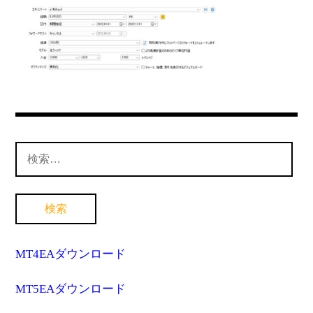
MT4インジケーター(制限解除中)
検
索:
MT4EAダウンロード
MT5EAダウンロード