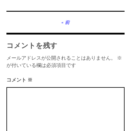
MT4インジケーター(制限解除中)
投
前
稿
ナ
コメントを残す
ビ
ゲ
メールアドレスが公開されることはありません。
※
が付いている欄は必須項目です
ー
シ
コメント
※
ョ
ン