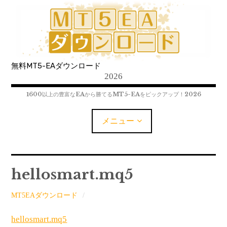
コ
ン
テ
ン
ツ
無料MT5-EAダウンロード
へ
2026
移
動
1600以上の豊富なEAから勝てるMT5-EAをピックアップ！2026
メニュー
MT5-EAﾀﾞｳﾝﾛｰﾄﾞ
hellosmart.mq5
MT5インジケーター(制限解除中)
MT5EAダウンロード
MT4-EAﾀﾞｳﾝﾛｰﾄﾞ
hellosmart.mq5