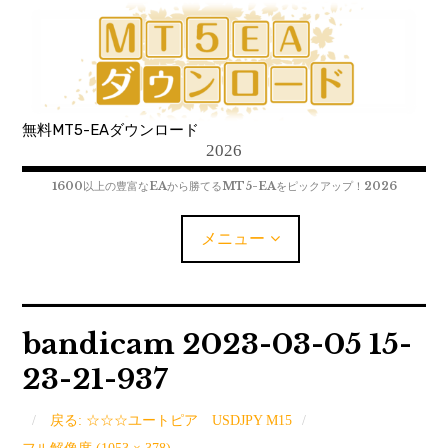
コ
ン
テ
ン
ツ
無料MT5-EAダウンロード
へ
2026
移
動
1600以上の豊富なEAから勝てるMT5-EAをピックアップ！2026
メニュー
MT5-EAﾀﾞｳﾝﾛｰﾄﾞ
bandicam 2023-03-05 15-
23-21-937
MT5インジケーター(制限解除中)
MT4-EAﾀﾞｳﾝﾛｰﾄﾞ
戻る: ☆☆☆ユートピア USDJPY M15