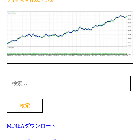
フル解像度 (1053 × 378)
MT4インジケーター(制限解除中)
検
索:
MT4EAダウンロード