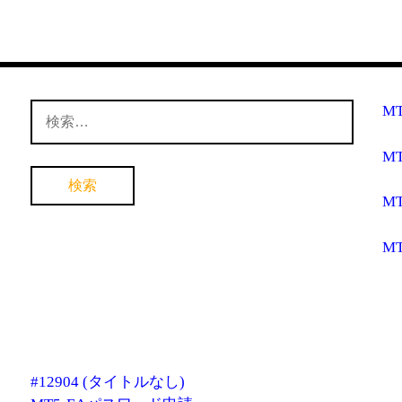
検
M
索:
M
M
M
#12904 (タイトルなし)