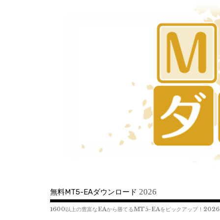
コ
ン
テ
ン
ツ
へ
移
動
2026
無料MT5-EAダウンロード
1600以上の豊富なEAから勝てるMT5-EAをピックアップ！2026