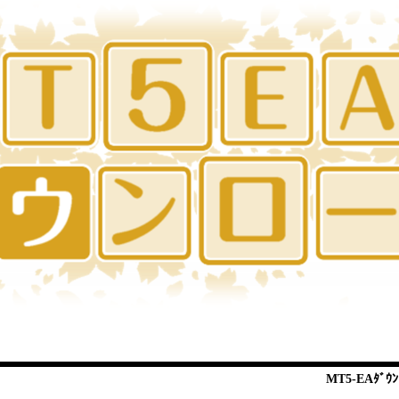
MT5-EAﾀﾞｳﾝ