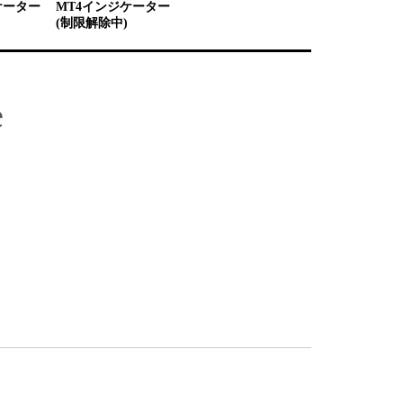
ケーター
MT4インジケーター
(制限解除中)
e