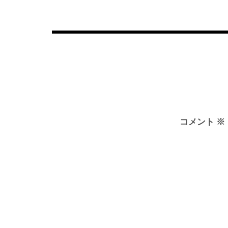
稿
ナ
ビ
ゲ
ー
シ
ョ
ン
コメント
※