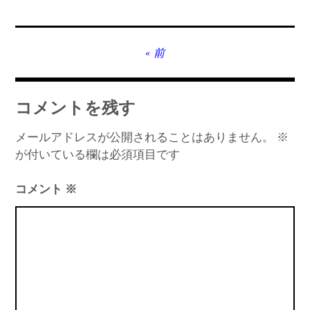
MT4インジケーター(制限解除中)
投
前
稿
ナ
コメントを残す
ビ
ゲ
メールアドレスが公開されることはありません。
※
が付いている欄は必須項目です
ー
シ
コメント
※
ョ
ン