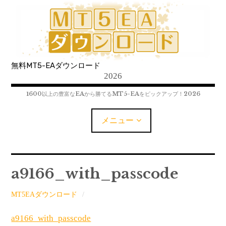
コ
ン
テ
ン
ツ
無料MT5-EAダウンロード
へ
2026
移
動
1600以上の豊富なEAから勝てるMT5-EAをピックアップ！2026
メニュー
MT5-EAﾀﾞｳﾝﾛｰﾄﾞ
a9166_with_passcode
MT5インジケーター(制限解除中)
MT5EAダウンロード
MT4-EAﾀﾞｳﾝﾛｰﾄﾞ
a9166_with_passcode