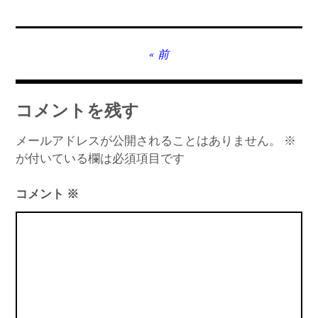
MT4インジケーター(制限解除中)
投
前
稿
ナ
コメントを残す
ビ
ゲ
メールアドレスが公開されることはありません。
※
が付いている欄は必須項目です
ー
シ
コメント
※
ョ
ン