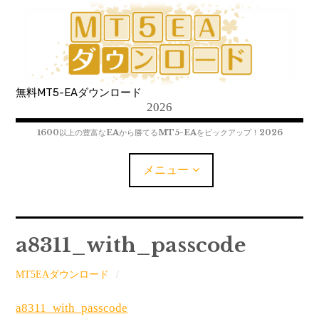
コ
ン
テ
ン
ツ
無料MT5-EAダウンロード
へ
2026
移
動
1600以上の豊富なEAから勝てるMT5-EAをピックアップ！2026
メニュー
MT5-EAﾀﾞｳﾝﾛｰﾄﾞ
a8311_with_passcode
MT5インジケーター(制限解除中)
MT5EAダウンロード
MT4-EAﾀﾞｳﾝﾛｰﾄﾞ
a8311_with_passcode