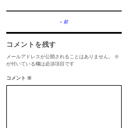
MT4インジケーター(制限解除中)
投
前
稿
ナ
コメントを残す
ビ
ゲ
メールアドレスが公開されることはありません。
※
が付いている欄は必須項目です
ー
シ
コメント
※
ョ
ン