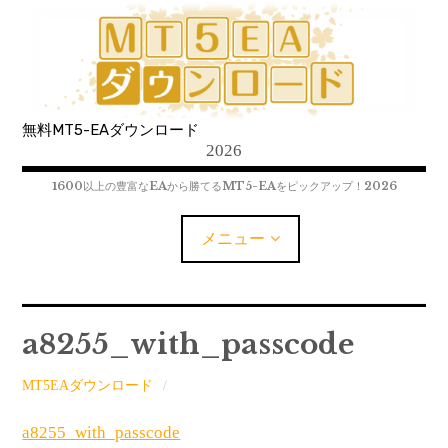
コ
ン
テ
ン
ツ
無料MT5-EAダウンロード
へ
2026
移
動
1600以上の豊富なEAから勝てるMT5-EAをピックアップ！2026
メニュー
MT5-EAﾀﾞｳﾝﾛｰﾄﾞ
a8255_with_passcode
MT5インジケーター(制限解除中)
MT5EAダウンロード
MT4-EAﾀﾞｳﾝﾛｰﾄﾞ
a8255_with_passcode