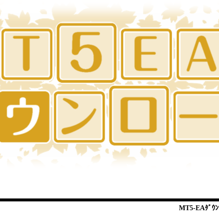
MT5-EAﾀﾞｳﾝ