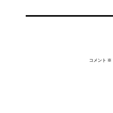
稿
ナ
ビ
ゲ
ー
シ
ョ
ン
コメント
※