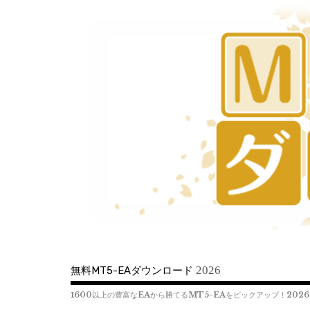
コ
ン
テ
ン
ツ
へ
移
動
2026
無料MT5-EAダウンロード
1600以上の豊富なEAから勝てるMT5-EAをピックアップ！2026