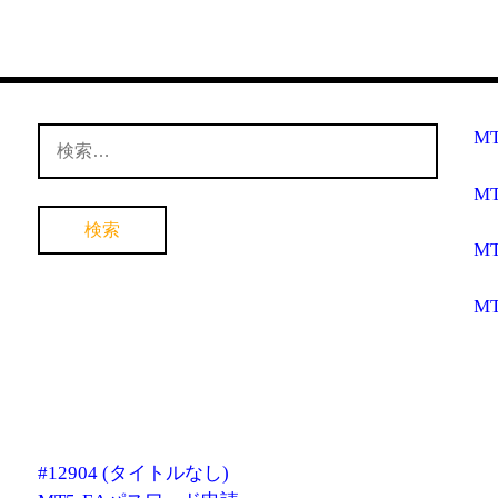
検
M
索:
M
M
M
#12904 (タイトルなし)